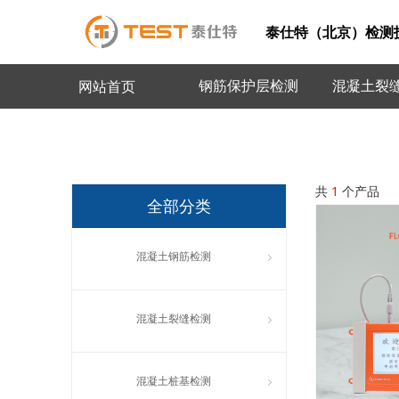
泰仕特（北京）检测
钢筋保护层检测
混凝土裂
网站首页
共
1
个产品
全部分类
混凝土钢筋检测
ꁇ
混凝土裂缝检测
ꁇ
混凝土桩基检测
ꁇ