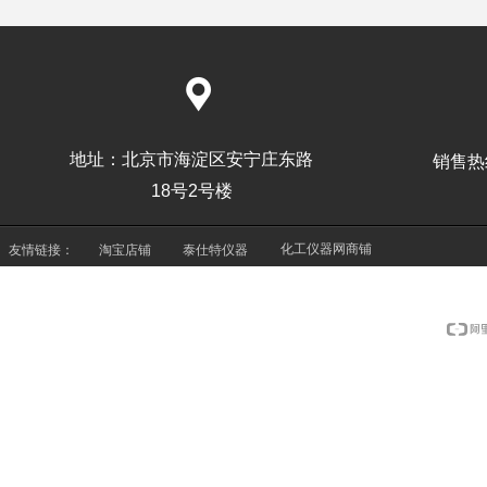
끇
地址：
北京市海淀区安宁庄东路
销售热线
18号2号楼
化工仪器网商铺
友情链接：
淘宝店铺
泰仕特仪器