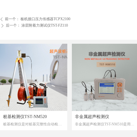
前一个：
板机接口压力传感器TCPX2100
ꄴ
后一个：
涂层附着力测试仪TST-FZ110
ꄲ
桩基检测仪TST-NM520
非金属超声检测仪
桩基检测仪是对桩基完整性自动检测，判定桩身缺陷程度并确定其位置的专业检测仪器。
非金属超声检测仪TST-NM510是用超声法检测混凝土裂缝深度、不密实区域及蜂窝空洞、结合面质量、表面损伤层厚度、混凝土内部缺陷； 对耐火材料进行质量检测；可进行地质勘查、岩体、混凝土等非金属材料力学性能检测。