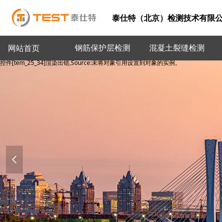
泰仕特（北京）检测技术有限
钢筋保护层检测
混凝土裂缝检测
网站首页
控件[tem_25_34]渲染出错,Source:未将对象引用设置到对象的实例。
控件[tem_25_34]渲染出错,Source:未将对象引用设置到对象的实例。
넳